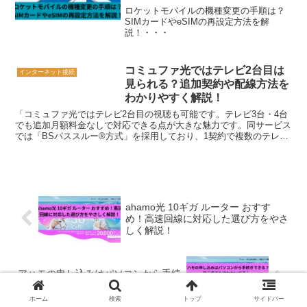
ロケットモバイルの機種変更の手順は？
SIMカードやeSIMの再設定方法を解
説！・・・
コミュファ光ではテレビ2台目は
インターネット接続
見られる？追加契約や配線方法を
わかりやすく解説！
「コミュファ光ではテレビ2台目の視聴も可能です。テレビ3台・4台
でも追加月額料金なしで対応できる点が大きな魅力です。同サービス
では「BSパススルー®方式」を採用しており、1契約で複数のテレビ
を接続しても月額料金が台数分増えない仕様だからです...
ahamo光 10ギガ ルーター おすす
め！高速回線に対応した選び方をやさ
しく解説！
アハモの申し込みはパソコンから手続
きできる？初心者でも迷わない方法！
ホーム
検索
トップ
サイドバー