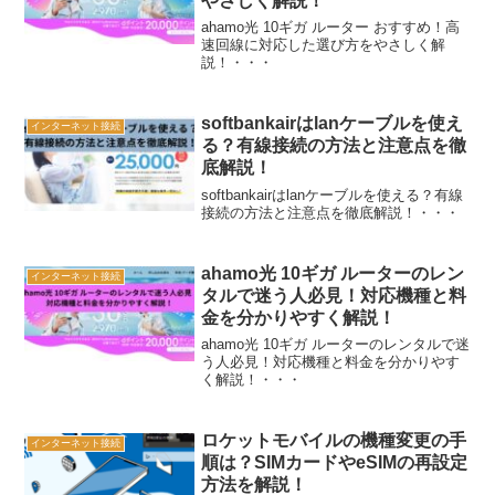
やさしく解説！
ahamo光 10ギガ ルーター おすすめ！高
速回線に対応した選び方をやさしく解
説！・・・
softbankairはlanケーブルを使え
インターネット接続
る？有線接続の方法と注意点を徹
底解説！
softbankairはlanケーブルを使える？有線
接続の方法と注意点を徹底解説！・・・
ahamo光 10ギガ ルーターのレン
インターネット接続
タルで迷う人必見！対応機種と料
金を分かりやすく解説！
ahamo光 10ギガ ルーターのレンタルで迷
う人必見！対応機種と料金を分かりやす
く解説！・・・
ロケットモバイルの機種変更の手
インターネット接続
順は？SIMカードやeSIMの再設定
方法を解説！