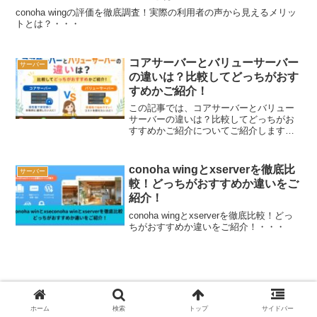
conoha wingの評価を徹底調査！実際の利用者の声から見えるメリッ
トとは？・・・
コアサーバーとバリューサーバー
サーバー
の違いは？比較してどっちがおす
すめかご紹介！
この記事では、コアサーバーとバリュー
サーバーの違いは？比較してどっちがお
すすめかご紹介についてご紹介します。
コアサーバーとバリューサーバーです
が、どんな違いがあるのか、どっちがい
いのか気になりますよね。コアサーバー
conoha wingとxserverを徹底比
サーバー
とバリューサーバーの違いを...
較！どっちがおすすめか違いをご
紹介！
conoha wingとxserverを徹底比較！どっ
ちがおすすめか違いをご紹介！・・・
楽天モバイル iphone17はいつ届く？
予約後の到着目安と最新の在庫状況を
ホーム
検索
トップ
サイドバー