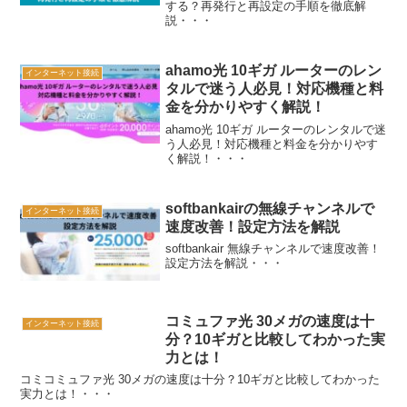
する？再発行と再設定の手順を徹底解
説・・・
ahamo光 10ギガ ルーターのレン
インターネット接続
タルで迷う人必見！対応機種と料
金を分かりやすく解説！
ahamo光 10ギガ ルーターのレンタルで迷
う人必見！対応機種と料金を分かりやす
く解説！・・・
softbankairの無線チャンネルで
インターネット接続
速度改善！設定方法を解説
softbankair 無線チャンネルで速度改善！
設定方法を解説・・・
コミュファ光 30メガの速度は十
インターネット接続
分？10ギガと比較してわかった実
力とは！
コミコミュファ光 30メガの速度は十分？10ギガと比較してわかった
実力とは！・・・