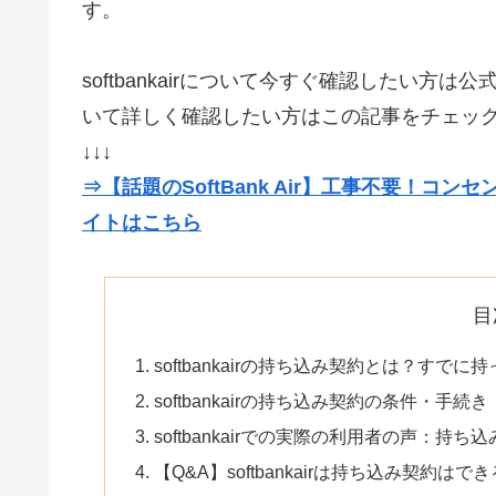
す。
softbankairについて今すぐ確認したい方は公
いて詳しく確認したい方はこの記事をチェッ
↓↓↓
⇒【話題のSoftBank Air】工事不要！
イトはこちら
目
softbankairの持ち込み契約とは？すで
softbankairの持ち込み契約の条件・
softbankairでの実際の利用者の声：持
【Q&A】softbankairは持ち込み契